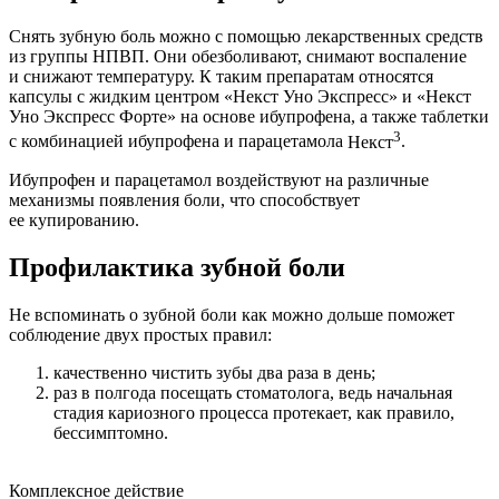
Снять зубную боль можно с помощью лекарственных средств
из группы НПВП. Они обезболивают, снимают воспаление
и снижают температуру. К таким препаратам относятся
капсулы с жидким центром «Некст Уно Экспресс» и «Некст
Уно Экспресс Форте» на основе ибупрофена, а также таблетки
3
с комбинацией ибупрофена и парацетамола
Некст
.
Ибупрофен и парацетамол воздействуют на различные
механизмы появления боли, что способствует
ее купированию.
Профилактика зубной боли
Не вспоминать о зубной боли как можно дольше поможет
соблюдение двух простых правил:
качественно чистить зубы два раза в день;
раз в полгода посещать стоматолога, ведь начальная
стадия кариозного процесса протекает, как правило,
бессимптомно.
Комплексное действие