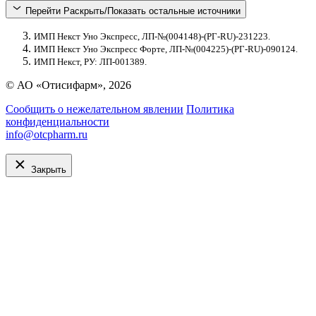
Перейти
Раскрыть/Показать остальные источники
ИМП Некст Уно Экспресс, ЛП-№(004148)-(РГ-RU)-231223.
ИМП Некст Уно Экспресс Форте, ЛП-№(004225)-(РГ-RU)-090124.
ИМП Некст, РУ: ЛП-001389.
© АО «Отисифарм», 2026
Сообщить о нежелательном явлении
Политика
конфиденциальности
info@otcpharm.ru
Закрыть