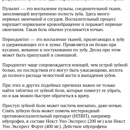
Пульпит — это воспаление пульпы, соединительной ткани,
заполняющей внутреннюю полость зуба. Здесь много
нервных окончаний и сосудов. Воспалительный процесс
нарушает нормальное кровообращение и поражает нервные
окончания. Такая боль обычно усиливается ночью.
Периодонтит — это воспаление тканей, прилегающих к зубу
и удерживающих его в лунке. Проявляется он болью при
кусании, жевании и постукивании по зубу. Десна при этом
может быть припухшей и синюшной.
Пародонтит чаще сопровождается ноющей, чем острой зубной
болью, но последствия его могут быть ужасающими, вплоть
до полного распада челюстной кости и выпадения зубов.
При этих и других подобных причинах важно не только
найти таблетки от зубной боли, которые помогут ее убрать,
но и как можно быстрее обратиться к врачу.
Приступ зубной боли может настичь внезапно, даже ночью.
Снять зубную боль может помочь нестероидный
противовоспалительный препарат (НПВП), например
ибупрофен, в составе Некст Уно Экспресс (200 мг) или Некст
Уно Экспресс Форте (400 мг). Действие ибупрофена