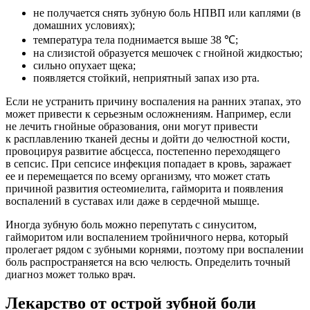
не получается снять зубную боль НПВП или каплями (в
домашних условиях);
температура тела поднимается выше 38 ℃;
на слизистой образуется мешочек с гнойной жидкостью;
сильно опухает щека;
появляется стойкий, неприятный запах изо рта.
Если не устранить причину воспаления на ранних этапах, это
может привести к серьезным осложнениям. Например, если
не лечить гнойные образования, они могут привести
к расплавлению тканей десны и дойти до челюстной кости,
провоцируя развитие абсцесса, постепенно переходящего
в сепсис. При сепсисе инфекция попадает в кровь, заражает
ее и перемещается по всему организму, что может стать
причиной развития остеомиелита, гайморита и появления
воспалений в суставах или даже в сердечной мышце.
Иногда зубную боль можно перепутать с синуситом,
гайморитом или воспалением тройничного нерва, который
пролегает рядом с зубными корнями, поэтому при воспалении
боль распространяется на всю челюсть. Определить точный
диагноз может только врач.
Лекарство от острой зубной боли